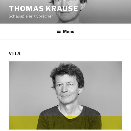
Zum
THOMAS KRAUSE
Inhalt
Schauspieler + Sprecher
springen
Menü
VITA